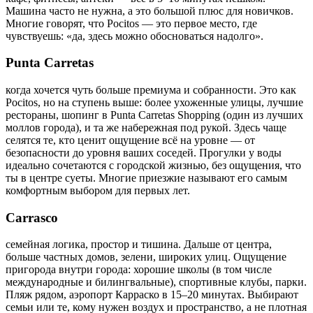
Машина часто не нужна, а это большой плюс для новичков.
Многие говорят, что Pocitos — это первое место, где
чувствуешь: «да, здесь можно обосноваться надолго».
Punta Carretas
когда хочется чуть больше премиума и собранности. Это как
Pocitos, но на ступень выше: более ухоженные улицы, лучшие
рестораны, шопинг в Punta Carretas Shopping (один из лучших
моллов города), и та же набережная под рукой. Здесь чаще
селятся те, кто ценит ощущение всё на уровне — от
безопасности до уровня ваших соседей. Прогулки у воды
идеально сочетаются с городской жизнью, без ощущения, что
ты в центре суеты. Многие приезжие называют его самым
комфортным выбором для первых лет.
Carrasco
семейная логика, простор и тишина. Дальше от центра,
больше частных домов, зелени, широких улиц. Ощущение
пригорода внутри города: хорошие школы (в том числе
международные и билингвальные), спортивные клубы, парки.
Пляж рядом, аэропорт Карраско в 15–20 минутах. Выбирают
семьи или те, кому нужен воздух и пространство, а не плотная