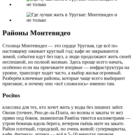
Районы Монтевидео
Столица Монтевидео — это сердце Уругвая, где всё по-
настоящему оживает круглый год: кафе не закрываются
зимой, события идут без пауз, а люди продолжают жить своей
неспешной, но полной жизнью. Здесь проще всего начать,
особенно если вы приезжаете впервые — инфраструктура на
уровне, транспорт ходит часто, а выбор жилья огромный.
Разберём ключевые районы, которые чаще всего выбирают
приезжие, и почему они «всё сложилось» именно там.
Pocitos
классика для тех, кто хочет жить у воды без лишних забот.
Океан (точнее, Рио-де-ла-Плата, но волны и закаты те же)
прямо под боком, знаменитая Рамбла тянется километрами —
утром бежишь вдоль берега, вечером пьёшь мате на закате.
Район плотный, городской, но очень живой: супермаркеты,
кафе, фитнесы, аптеки — всё в 5–10 минутах пешком.