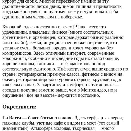
курорт для своих. Многие переезжают именно за эту
двойственность: летом движ, зимой тишина и приватность,
когда можно гулять по пустому пляжу и чувствовать себя
единственным человеком на побережье.
Кто живёт здесь постоянно и зачем? Чаще всего это
удалёнщики, владельцы бизнеса (много состоятельных
аргентинцев и бразильцев, которые держат бизнес удалённо
или онлайн), семьи, ищущие качество жизни, или те, кто
устал от суеты больших городов и хочет «уровень» без
компромиссов. Здесь отличный интернет, современные
коворкинги, особенно в последние годы их стало больше,
хорошие школы, клиники — всё адаптировано под
состоятельную аудиторию. Инфраструктура выше среднего по
стране: супермаркеты премиум-класса, фитнесы с видом на
океан, рестораны мирового уровня открыты круглый год в
ключевых зонах. За картинку и комфорт платят дороже —
аренда и покупка заметно выше, чем в Монтевидео, но и
ощущение «всё на высоте» держится постоянно.
Окрестности:
La Barra
— более богемно и живо. Здесь серф, арт-галереи,
пляжные клубы, уютные кафе с видом на мост (тот самый
знаменитый). Атмосфера молодая, творческая — много