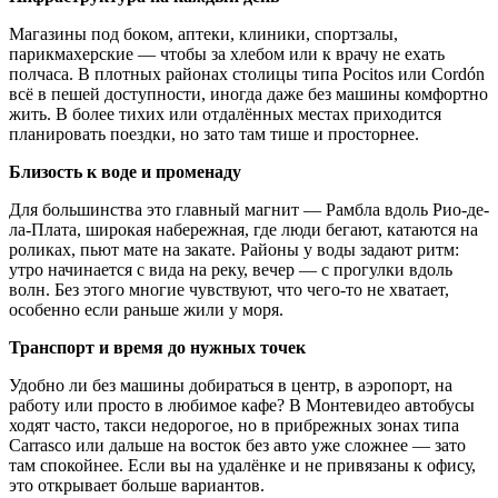
Магазины под боком, аптеки, клиники, спортзалы,
парикмахерские — чтобы за хлебом или к врачу не ехать
полчаса. В плотных районах столицы типа Pocitos или Cordón
всё в пешей доступности, иногда даже без машины комфортно
жить. В более тихих или отдалённых местах приходится
планировать поездки, но зато там тише и просторнее.
Близость к воде и променаду
Для большинства это главный магнит — Рамбла вдоль Рио-де-
ла-Плата, широкая набережная, где люди бегают, катаются на
роликах, пьют мате на закате. Районы у воды задают ритм:
утро начинается с вида на реку, вечер — с прогулки вдоль
волн. Без этого многие чувствуют, что чего-то не хватает,
особенно если раньше жили у моря.
Транспорт и время до нужных точек
Удобно ли без машины добираться в центр, в аэропорт, на
работу или просто в любимое кафе? В Монтевидео автобусы
ходят часто, такси недорогое, но в прибрежных зонах типа
Carrasco или дальше на восток без авто уже сложнее — зато
там спокойнее. Если вы на удалёнке и не привязаны к офису,
это открывает больше вариантов.