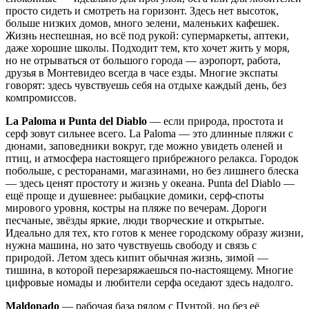
просто сидеть и смотреть на горизонт. Здесь нет высоток,
больше низких домов, много зелени, маленьких кафешек.
Жизнь неспешная, но всё под рукой: супермаркеты, аптеки,
даже хорошие школы. Подходит тем, кто хочет жить у моря,
но не отрываться от большого города — аэропорт, работа,
друзья в Монтевидео всегда в часе езды. Многие экспаты
говорят: здесь чувствуешь себя на отдыхе каждый день, без
компромиссов.
La Paloma и Punta del Diablo
— если природа, простота и
серф зовут сильнее всего. La Paloma — это длинные пляжи с
дюнами, заповедники вокруг, где можно увидеть оленей и
птиц, и атмосфера настоящего прибрежного релакса. Городок
побольше, с ресторанами, магазинами, но без лишнего блеска
— здесь ценят простоту и жизнь у океана. Punta del Diablo —
ещё проще и душевнее: рыбацкие домики, серф-споты
мирового уровня, костры на пляже по вечерам. Дороги
песчаные, звёзды яркие, люди творческие и открытые.
Идеально для тех, кто готов к менее городскому образу жизни,
нужна машина, но зато чувствуешь свободу и связь с
природой. Летом здесь кипит обычная жизнь, зимой —
тишина, в которой перезаряжаешься по-настоящему. Многие
цифровые номады и любители серфа оседают здесь надолго.
Maldonado
— рабочая база рядом с Пунтой, но без её