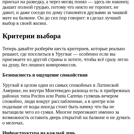
приехал на разведку, а через месяц понял — здесь он наконец
дышит полной грудью, потому что никто не торопит, не
давит, и даже соседи по дому становятся друзьями за чашкой
мате на балконе. Он до сих пор говорит: я сделал лучший
выбор в своей жизни.
Критерии выбора
Теперь давайте разберём шесть критериев, которые реально
решают, где поселиться в Уругвае — особенно если вы
приезжаете из другой страны и хотите, чтобы всё сразу легло
на душу, без лишних компромиссов.
Безопасность и ощущение спокойствия
Уругвай в целом один из самых спокойных в Латинской
Америке, но внутри Монтевидео разница есть: в прибрежных
районах типа Pocitos или Punta Carretas гуляешь вечером
спокойно, люди вокруг расслабленные, а в центре или
подальше от воды иногда стоит быть начеку что бы не
вытащили чего из сумки. Многие переезжают именно за
возможность оставить дверь открытой на балконе и не думать
о мелочах.
Инфраструктура на каждый день