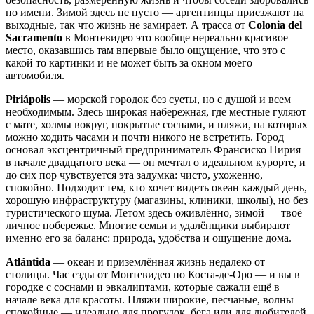
по имени. Зимой здесь не пусто — аргентинцы приезжают на
выходные, так что жизнь не замирает. А трасса от
Colonia del
Sacramento
в Монтевидео это вообще нереально красивое
место, оказавшись там впервые было ощущение, что это с
какой то картинки и не может быть за окном моего
автомобиля.
Piriápolis
— морской городок без суеты, но с душой и всем
необходимым. Здесь широкая набережная, где местные гуляют
с мате, холмы вокруг, покрытые соснами, и пляжи, на которых
можно ходить часами и почти никого не встретить. Город
основал эксцентричный предприниматель Франсиско Пирия
в начале двадцатого века — он мечтал о идеальном курорте, и
до сих пор чувствуется эта задумка: чисто, ухоженно,
спокойно. Подходит тем, кто хочет видеть океан каждый день,
хорошую инфраструктуру (магазины, клиники, школы), но без
туристического шума. Летом здесь оживлённо, зимой — твоё
личное побережье. Многие семьи и удалёнщики выбирают
именно его за баланс: природа, удобства и ощущение дома.
Atlántida
— океан и приземлённая жизнь недалеко от
столицы. Час езды от Монтевидео по Коста-де-Оро — и вы в
городке с соснами и эвкалиптами, которые сажали ещё в
начале века для красоты. Пляжи широкие, песчаные, волны
спокойные — идеально для прогулок, бега или для любителей