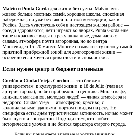
Malvín и Punta Gorda
для жизни без суеты. Malvín чуть
живее: больше местных семей, хорошие школы, спокойная
набережная, но уже без такой плотной коммерции, как в
Pocitos. Здесь чувствуешь себя в настоящем жилом районе —
соседи здороваются, дети играют во дворах. Punta Gorda ещё
тише и красивее: виды на реку шикарные, дома часто с
садами, атмосфера почти загородная, но до центра
Монтевидео 15–20 минут. Многие называют эту полосу самой
приятной прибрежной зоной для долгосрочной жизни —
особенно если хочется приватности и спокойствия.
Если нужен центр и бюджет поменьше
Cordón и Ciudad Vieja. Cordón
— это ближе к
университетам, к культурной жизни, к 18 de Julio (главная
артерия города), но без прибрежного ценника. Много кафе,
книжных магазинов, молодых людей — живая атмосфера и
недорого. Ciudad Vieja — атмосферно, красиво, с
колониальными зданиями, портом и видом на реку. Но
специфика есть: днём туристическая активность, ночью может
быть пусто и контрастно. Подходит тем, кто любит
исторические улочки и не боится характера старого города.
Если вы приезжаете впервые и хотите минимум