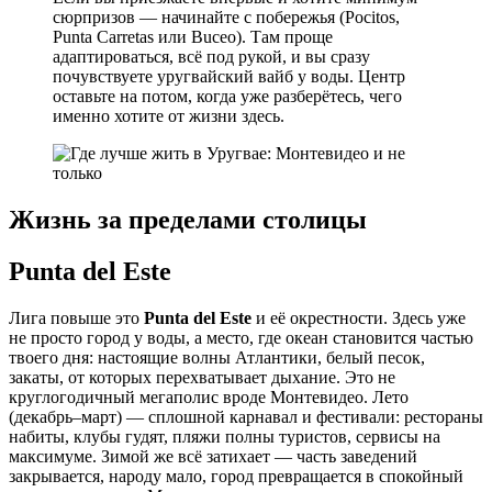
сюрпризов — начинайте с побережья (Pocitos,
Punta Carretas или Buceo). Там проще
адаптироваться, всё под рукой, и вы сразу
почувствуете уругвайский вайб у воды. Центр
оставьте на потом, когда уже разберётесь, чего
именно хотите от жизни здесь.
Жизнь за пределами столицы
Punta del Este
Лига повыше это
Punta del Este
и её окрестности. Здесь уже
не просто город у воды, а место, где океан становится частью
твоего дня: настоящие волны Атлантики, белый песок,
закаты, от которых перехватывает дыхание. Это не
круглогодичный мегаполис вроде Монтевидео. Лето
(декабрь–март) — сплошной карнавал и фестивали: рестораны
набиты, клубы гудят, пляжи полны туристов, сервисы на
максимуме. Зимой же всё затихает — часть заведений
закрывается, народу мало, город превращается в спокойный