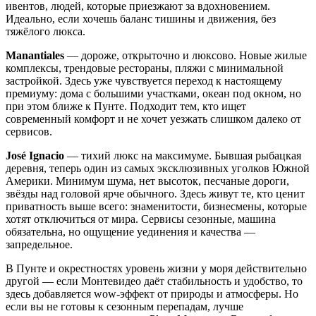
ивентов, людей, которые приезжают за вдохновением.
Идеально, если хочешь баланс тишины и движения, без
тяжёлого люкса.
Manantiales
— дороже, открыточно и люксово. Новые жилые
комплексы, трендовые рестораны, пляжи с минимальной
застройкой. Здесь уже чувствуется переход к настоящему
премиуму: дома с большими участками, океан под окном, но
при этом ближе к Пунте. Подходит тем, кто ищет
современный комфорт и не хочет уезжать слишком далеко от
сервисов.
José Ignacio
— тихий люкс на максимуме. Бывшая рыбацкая
деревня, теперь один из самых эксклюзивных уголков Южной
Америки. Минимум шума, нет высоток, песчаные дороги,
звёзды над головой ярче обычного. Здесь живут те, кто ценит
приватность выше всего: знаменитости, бизнесмены, которые
хотят отключиться от мира. Сервисы сезонные, машина
обязательна, но ощущение уединения и качества —
запредельное.
В Пунте и окрестностях уровень жизни у моря действительно
другой — если Монтевидео даёт стабильность и удобство, то
здесь добавляется wow-эффект от природы и атмосферы. Но
если вы не готовы к сезонным перепадам, лучше