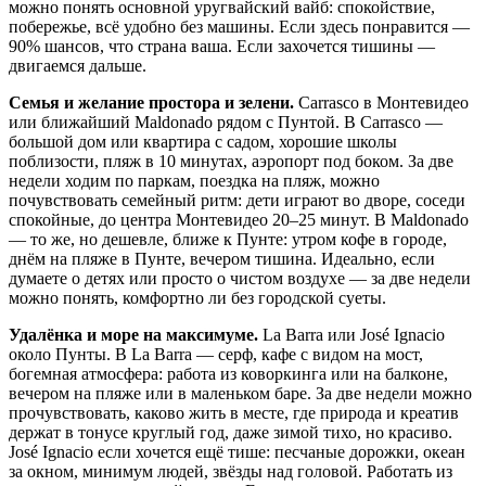
можно понять основной уругвайский вайб: спокойствие,
побережье, всё удобно без машины. Если здесь понравится —
90% шансов, что страна ваша. Если захочется тишины —
двигаемся дальше.
Семья и желание простора и зелени.
Carrasco в Монтевидео
или ближайший Maldonado рядом с Пунтой. В Carrasco —
большой дом или квартира с садом, хорошие школы
поблизости, пляж в 10 минутах, аэропорт под боком. За две
недели ходим по паркам, поездка на пляж, можно
почувствовать семейный ритм: дети играют во дворе, соседи
спокойные, до центра Монтевидео 20–25 минут. В Maldonado
— то же, но дешевле, ближе к Пунте: утром кофе в городе,
днём на пляже в Пунте, вечером тишина. Идеально, если
думаете о детях или просто о чистом воздухе — за две недели
можно понять, комфортно ли без городской суеты.
Удалёнка и море на максимуме.
La Barra или José Ignacio
около Пунты. В La Barra — серф, кафе с видом на мост,
богемная атмосфера: работа из коворкинга или на балконе,
вечером на пляже или в маленьком баре. За две недели можно
прочувствовать, каково жить в месте, где природа и креатив
держат в тонусе круглый год, даже зимой тихо, но красиво.
José Ignacio если хочется ещё тише: песчаные дорожки, океан
за окном, минимум людей, звёзды над головой. Работать из