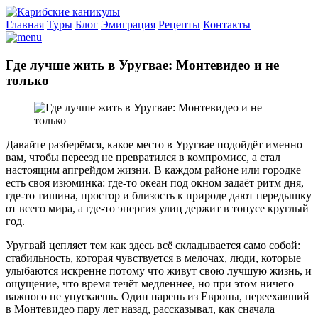
Главная
Туры
Блог
Эмиграция
Рецепты
Контакты
Где лучше жить в Уругвае: Монтевидео и не
только
Давайте разберёмся, какое место в Уругвае подойдёт именно
вам, чтобы переезд не превратился в компромисс, а стал
настоящим апгрейдом жизни. В каждом районе или городке
есть своя изюминка: где-то океан под окном задаёт ритм дня,
где-то тишина, простор и близость к природе дают передышку
от всего мира, а где-то энергия улиц держит в тонусе круглый
год.
Уругвай цепляет тем как здесь всё складывается само собой:
стабильность, которая чувствуется в мелочах, люди, которые
улыбаются искренне потому что живут свою лучшую жизнь, и
ощущение, что время течёт медленнее, но при этом ничего
важного не упускаешь. Один парень из Европы, переехавший
в Монтевидео пару лет назад, рассказывал, как сначала