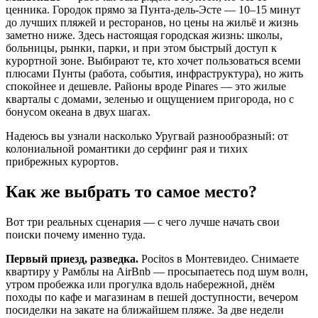
ценника. Городок прямо за Пунта-дель-Эсте — 10–15 минут
до лучших пляжей и ресторанов, но цены на жильё и жизнь
заметно ниже. Здесь настоящая городская жизнь: школы,
больницы, рынки, парки, и при этом быстрый доступ к
курортной зоне. Выбирают те, кто хочет пользоваться всеми
плюсами Пунты (работа, события, инфраструктура), но жить
спокойнее и дешевле. Районы вроде Pinares — это жилые
кварталы с домами, зеленью и ощущением пригорода, но с
бонусом океана в двух шагах.
Надеюсь вы узнали насколько Уругвай разнообразный: от
колониальной романтики до серфинг рая и тихих
прибрежных курортов.
Как же выбрать то самое место?
Вот три реальных сценария — с чего лучше начать свои
поиски почему именно туда.
Первый приезд, разведка.
Pocitos в Монтевидео. Снимаете
квартиру у Рамблы на AirBnb — просыпаетесь под шум волн,
утром пробежка или прогулка вдоль набережной, днём
походы по кафе и магазинам в пешей доступности, вечером
посиделки на закате на ближайшем пляже. За две недели