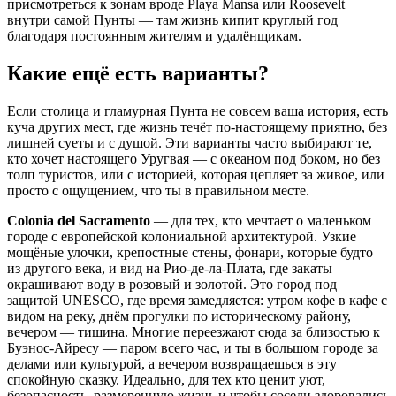
присмотреться к зонам вроде Playa Mansa или Roosevelt
внутри самой Пунты — там жизнь кипит круглый год
благодаря постоянным жителям и удалёнщикам.
Какие ещё есть варианты?
Если столица и гламурная Пунта не совсем ваша история, есть
куча других мест, где жизнь течёт по-настоящему приятно, без
лишней суеты и с душой. Эти варианты часто выбирают те,
кто хочет настоящего Уругвая — с океаном под боком, но без
толп туристов, или с историей, которая цепляет за живое, или
просто с ощущением, что ты в правильном месте.
Colonia del Sacramento
— для тех, кто мечтает о маленьком
городе с европейской колониальной архитектурой. Узкие
мощёные улочки, крепостные стены, фонари, которые будто
из другого века, и вид на Рио-де-ла-Плата, где закаты
окрашивают воду в розовый и золотой. Это город под
защитой UNESCO, где время замедляется: утром кофе в кафе с
видом на реку, днём прогулки по историческому району,
вечером — тишина. Многие переезжают сюда за близостью к
Буэнос-Айресу — паром всего час, и ты в большом городе за
делами или культурой, а вечером возвращаешься в эту
спокойную сказку. Идеально, для тех кто ценит уют,
безопасность, размеренную жизнь и чтобы соседи здоровались