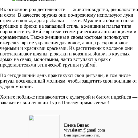
Их основной род деятельности — животноводство, рыболовство
и охота. В качестве оружия они по-прежнему используют луки,
стрелы и копья, а для рыбалки — сети. Мужчины обычно носят
рубашки и брюки на западный стиль, а женщины платья типа
народности гуайми́ с яркими геометрическими аппликациями и
орнаментами. Также женщины в своем костюме используют
ожерелья, яркие украшения для волос, а лица раскрашивают
черными и красными красками. Из растительных волокон они
изготавливают шляпы, рюкзаки и корзины. Живут в круглых
домах на сваях, моногамны, часто вступают в брак с
представителями этнической группы гуайми́.
По сегодняшний день практикуют свои ритуалы, в том числе
ритуал посвященный молниям, чтобы защитить свои жилища от
ударов молний.
Хотите поближе познакомится с культурой и бытом индейцев —
закажите свой лучший Тур в Панаму прямо сейчас!
Елена Вивас
vivaslatam@gmail.com
Ваш персональный гид