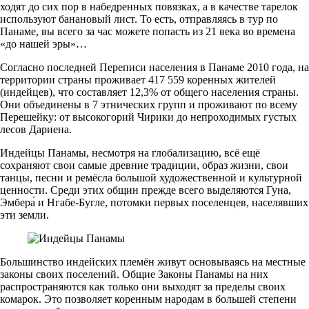
ходят до сих пор в набедренных повязках, а в качестве тарелок
используют банановый лист. То есть, отправляясь в тур по
Панаме, вы всего за час можете попасть из 21 века во времена
«до нашей эры»…
Согласно последней Переписи населения в Панаме 2010 года, на
территории страны проживает 417 559 коренных жителей
(индейцев), что составляет 12,3% от общего населения страны.
Они объединены в 7 этнических групп и проживают по всему
Перешейку: от высокогорий Чирики до непроходимых густых
лесов Дариена.
Индейцы Панамы, несмотря на глобализацию, всё ещё
сохраняют свои самые древние традиции, образ жизни, свои
танцы, песни и ремёсла большой художественной и культурной
ценности. Среди этих общин прежде всего выделяются Гуна,
Эмбера́ и Нгабе-Бугле, потомки первых поселенцев, населявших
эти земли.
Большинство индейских племён живут основываясь на местные
законы своих поселений. Общие Законы Панамы на них
распространяются как только они выходят за пределы своих
комарок. Это позволяет коренным народам в большей степени