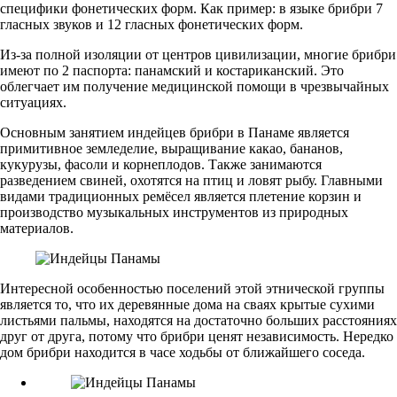
специфики фонетических форм. Как пример: в языке брибри 7
гласных звуков и 12 гласных фонетических форм.
Из-за полной изоляции от центров цивилизации, многие брибри
имеют по 2 паспорта: панамский и костариканский. Это
облегчает им получение медицинской помощи в чрезвычайных
ситуациях.
Основным занятием индейцев брибри в Панаме является
примитивное земледелие, выращивание какао, бананов,
кукурузы, фасоли и корнеплодов. Также занимаются
разведением свиней, охотятся на птиц и ловят рыбу. Главными
видами традиционных ремёсел является плетение корзин и
производство музыкальных инструментов из природных
материалов.
Интересной особенностью поселений этой этнической группы
является то, что их деревянные дома на сваях крытые сухими
листьями пальмы, находятся на достаточно больших расстояниях
друг от друга, потому что брибри ценят независимость. Нередко
дом брибри находится в часе ходьбы от ближайшего соседа.