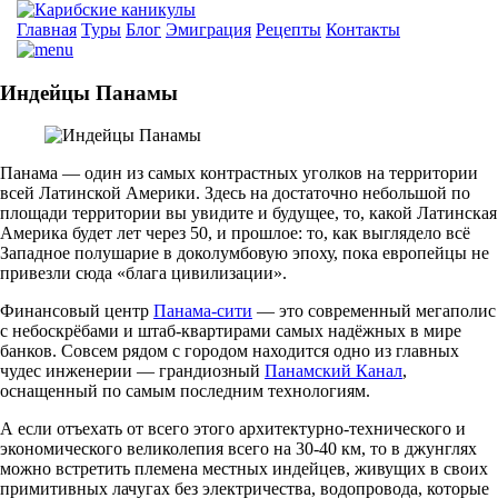
Главная
Туры
Блог
Эмиграция
Рецепты
Контакты
Индейцы Панамы
Панама — один из самых контрастных уголков на территории
всей Латинской Америки. Здесь на достаточно небольшой по
площади территории вы увидите и будущее, то, какой Латинская
Америка будет лет через 50, и прошлое: то, как выглядело всё
Западное полушарие в доколумбовую эпоху, пока европейцы не
привезли сюда «блага цивилизации».
Финансовый центр
Панама-сити
— это современный мегаполис
с небоскрёбами и штаб-квартирами самых надёжных в мире
банков. Совсем рядом с городом находится одно из главных
чудес инженерии — грандиозный
Панамский Канал
,
оснащенный по самым последним технологиям.
А если отъехать от всего этого архитектурно-технического и
экономического великолепия всего на 30-40 км, то в джунглях
можно встретить племена местных индейцев, живущих в своих
примитивных лачугах без электричества, водопровода, которые