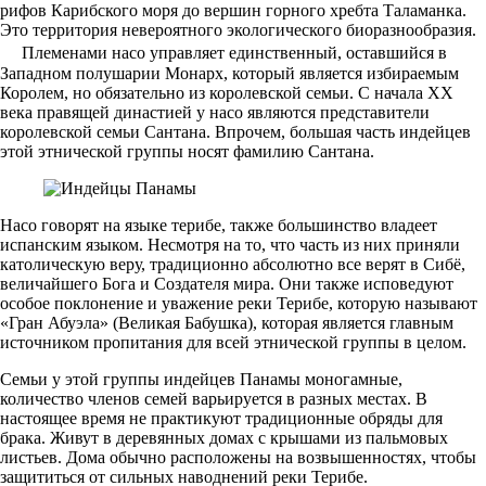
рифов Карибского моря до вершин горного хребта Таламанка.
Это территория невероятного экологического биоразнообразия.
Племенами насо управляет единственный, оставшийся в
Западном полушарии Монарх, который является избираемым
Королем, но обязательно из королевской семьи. С начала XX
века правящей династией у насо являются представители
королевской семьи Сантана. Впрочем, большая часть индейцев
этой этнической группы носят фамилию Сантана.
Насо говорят на языке терибе, также большинство владеет
испанским языком. Несмотря на то, что часть из них приняли
католическую веру, традиционно абсолютно все верят в Сибё,
величайшего Бога и Создателя мира. Они также исповедуют
особое поклонение и уважение реки Терибе, которую называют
«Гран Абуэла» (Великая Бабушка), которая является главным
источником пропитания для всей этнической группы в целом.
Семьи у этой группы индейцев Панамы моногамные,
количество членов семей варьируется в разных местах. В
настоящее время не практикуют традиционные обряды для
брака. Живут в деревянных домах с крышами из пальмовых
листьев. Дома обычно расположены на возвышенностях, чтобы
защититься от сильных наводнений реки Терибе.