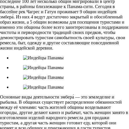
последние 100 лет несколько общин мигрировали в центр
страны, в районы близлежащие к Панама-сити. Сегодня в
бассейне рек Чагрес и Гатун проживает 9 общин индейцев
эмбера́. Из них 4 ведут достаточно закрытый и обособленный
образ жизни, а 5 общин возможны для посещения туристами и
именно эти общины более всего заинтересованы в поддержании
чистоты и первородности традиций своих предков, чтобы
демонстрировать туристам самобытность своей культуры, свои
ремесла, быт, одежду и другие составляющие повседневной
жизни индейской деревни.
Основные виды деятельности эмбера́ — это земледелие и
рыбалка. В общинах существует распределение обязанностей
между её членами: часть жителей общины возделывают
огороды, другие делают каноэ и рыбачат, часть женщин занято в
изготовлении изделий народного ремесла для продажи
туристам, а другая часть женщин готовит еду, которой они
кормят и всю общину и приезжающих в гости туристов.