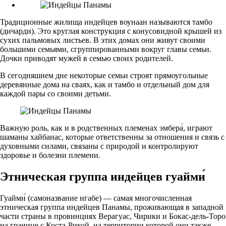
Традиционные жилища индейцев воунаан называются тамбо
(дичарди). Это круглая конструкция с конусовидной крышей из
сухих пальмовых листьев. В этих домах они живут своими
большими семьями, сгруппированными вокруг главы семьи.
Дочки приводят мужей в семью своих родителей.
В сегодняшнем дне некоторые семьи строят прямоугольные
деревянные дома на сваях, как и тамбо и отдельный дом для
каждой пары со своими детьми.
Важную роль, как и в родственных племенах эмбера́, играют
шаманы хайбанас, которые ответственны за отношения и связь с
духовными силами, связаны с природой и контролируют
здоровье и болезни племени.
Этническая группа индейцев гуайми́
Гуайми́ (самоназвание нгабе) — самая многочисленная
этническая группа индейцев Панамы, проживающая в западной
части страны в провинциях Верагуас, Чирики и Бокас-дель-Торо
на границе с Коста-Рикой, на территории которой они также