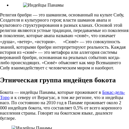
Религия брибри — это шаманизм, основанный на культе Сибу,
Создателя и культурного героя; власти шаманов авапа и
культового структурирования в разных кланах. Основой этой
религии являются устные традиции, передаваемые из поколения
в поколение, которые авапа называю «сювё», что означает
«душа», «ветер», «история». «Сювё» — это совокупность
знаний, которыми брибри интерпретируют реальность. Каждая
история из «сювё» — это метафора или аллегория системы
верований брибри, основанная на реальных событиях когда-
либо происходящих. «Сювё» объясняет как мир Всевышнего
Сибу взаимодействует с человеческим миром и наоборот.
Этническая группа индейцев бокота
Бокота — индейцы Панамы, которые проживают в
Бокас-дель-
Торо
и к северу от Верагуас, в том же регионе, что и индейцы
насо. По состоянию на 2010 год в Панаме проживает около 2
000 индейцев бокота, что составляет 0,5% от всего коренного
населения страны. Говорят на бокотском языке, диалекте
буглере.