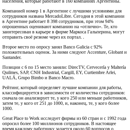
населения, которые работают в 160 компаниях Аргентины.
Компанией номер 1 в Аргентине с лучшими условиями для
сотрудников названа MercadoLibre. Сегодня в этой компании
в Аргентине работает 8 398 сотрудников, при этом 94%
опрошенных оценивают компанию на «отлично». Те, кто
заинтересован в карьере в фирме Маркоса Гальперина, могут
отправить своё резюме через их портал. .
Второе место по опросу занял Banco Galicia с 92%
положительных оценок. За ними следуют Accenture, Globant и
Santander.
Позиции с 6 по 15 место заняли: DirecTV, Cervecería y Maltería
Quilmes, SAP, CNH Industrial, Cargill, EY, Curtiembre Arlei,
UALÁ, Grupo Bimbo и Banco Macro.
Рейтинг, который определяет лучшие компании для работы,
классифицируется в зависимости от количества сотрудников:
сначала он анализирует те, у кого 250 или меньше работников,
затем те, у кого от 251 до 1000, и, наконец, те, у кого более
1000.
Great Place to Work исследует фирмы из 60 стран и с 1992 года
опросил более 100 миллионов сотрудников. В настоящее
время каждому работнику задается около 60 вопросов о