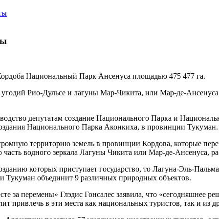
ты
ны
Кордоба Национальный Парк Ансенуса площадью 475 477 га.
 угодий Рио-Дульсе и лагуны Мар-Чикита, или Мар-де-Ансенуса,
зводство депутатам создание Национального Парка и Националь
создания Национального Парка Аконкиха, в провинции Тукуман.
омную территорию земель в провинции Кордова, которые переш
ю часть водного зеркала Лагуны Чикита или Мар-де-Ансенуса, р
озданию которых приступает государство, то Лагуна-Эль-Пальма
и Тукуман объединит 9 различных природных объектов.
е за перемены» Глэдис Гонсалес заявила, что «сегодняшнее реш
т привлечь в эти места как национальных туристов, так и из др