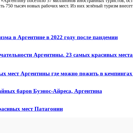
у «Аргентину посетило 57 миллионов иностранных туристов, ост
ать 750 тысяч новых рабочих мест. Из них зелёный туризм внесе
зма в Аргентине в 2022 году после пандемии
чательности Аргентины. 23 самых красивых мест
ых мест Аргентины где можно пожить в кемпинга
айных баров Буэнос-Айреса, Аргентина
расивых мест Патагонии