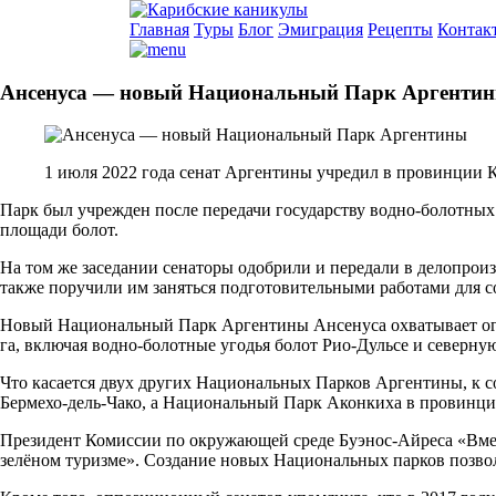
Главная
Туры
Блог
Эмиграция
Рецепты
Контак
Ансенуса — новый Национальный Парк Аргенти
1 июля 2022 года сенат Аргентины учредил в провинции 
Парк был учрежден после передачи государству водно-болотных
площади болот.
На том же заседании сенаторы одобрили и передали в делопрои
также поручили им заняться подготовительными работами для 
Новый Национальный Парк Аргентины Ансенуса охватывает огр
га, включая водно-болотные угодья болот Рио-Дульсе и северну
Что касается двух других Национальных Парков Аргентины, к с
Бермехо-дель-Чако, а Национальный Парк Аконкиха в провинци
Президент Комиссии по окружающей среде Буэнос-Айреса «Вмест
зелёном туризме». Создание новых Национальных парков позволи