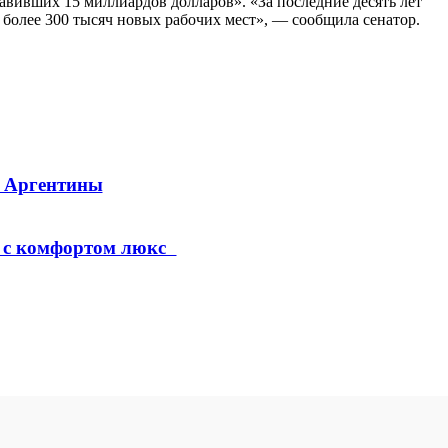
авивших 15 миллиардов долларов». «За последние десять лет
т более 300 тысяч новых рабочих мест», — сообщила сенатор.
а Аргентины
х с комфортом люкс