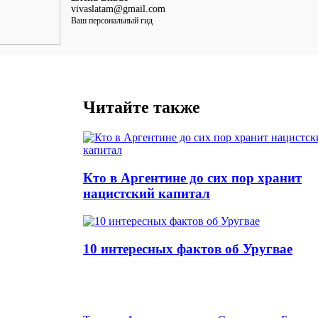
vivaslatam@gmail.com
Ваш персональный гид
Читайте также
Кто в Аргентине до сих пор хранит
нацистский капитал
10 интересных фактов об Уругвае