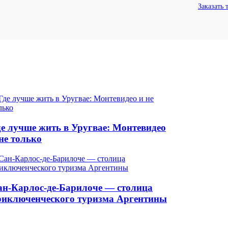
Заказать 
де лучше жить в Уругвае: Монтевидео
не только
ан-Карлос-де-Барилоче — столица
риключенческого туризма Аргентины