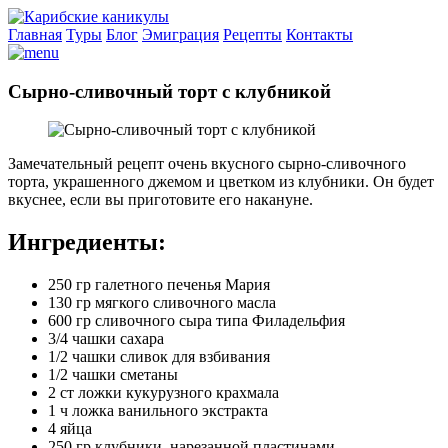
Главная
Туры
Блог
Эмиграция
Рецепты
Контакты
Сырно-сливочный торт с клубникой
Замечательный рецепт очень вкусного сырно-сливочного
торта, украшенного джемом и цветком из клубники. Он будет
вкуснее, если вы приготовите его накануне.
Ингредиенты:
250 гр галетного печенья Мария
130 гр мягкого сливочного масла
600 гр сливочного сыра типа Филадельфия
3/4 чашки сахара
1/2 чашки сливок для взбивания
1/2 чашки сметаны
2 ст ложки кукурузного крахмала
1 ч ложка ванильного экстракта
4 яйца
250 гр клубники, нарезанной пластинами