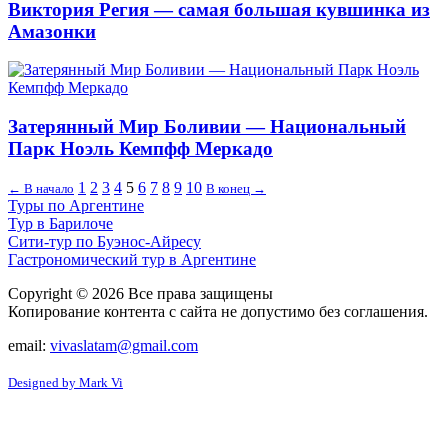
Виктория Регия — самая большая кувшинка из
Амазонки
Затерянный Мир Боливии — Национальный
Парк Ноэль Кемпфф Меркадо
1
2
3
4
5
6
7
8
9
10
← В начало
В конец →
Туры по Аргентине
Тур в Барилоче
Сити-тур по Буэнос-Айресу
Гастрономический тур в Аргентине
Copyright © 2026 Все права защищены
Копирование контента с сайта не допустимо без соглашения.
email:
vivaslatam@gmail.com
Designed by Mark Vi