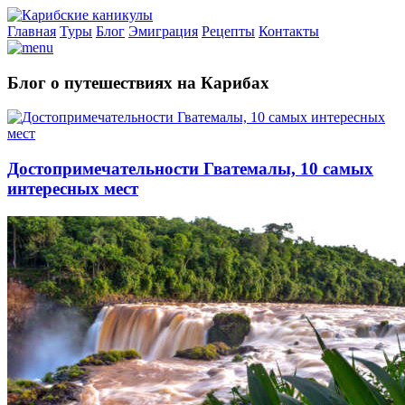
Главная
Туры
Блог
Эмиграция
Рецепты
Контакты
Блог о путешествиях на Карибах
Достопримечательности Гватемалы, 10 самых
интересных мест